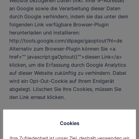
Website bezogenen Daten (inkl. Ihrer IP-Adresse)
an Google sowie die Verarbeitung dieser Daten
durch Google verhindern, indem sie das unter dem
folgenden Link verfügbare Browser-Plugin
herunterladen und installieren:
http://tools.google.com/dlpage/gaoptout?hl=de
Alternativ zum Browser-Plugin können Sie <a
href=”” javascript:gaOptout()””>diesen Link</a>
klicken, um die Erfassung durch Google Analytics
auf dieser Website zukünftig zu verhindern. Dabei
wird ein Opt-Out-Cookie auf Ihrem Endgerät
abgelegt. Löschen Sie Ihre Cookies, müssen Sie
den Link erneut klicken.
Verwendung von Facebook Plugins
Auf unserer Website werden sogenannte Social
Cookies
Plugins („Plugins“) des sozialen Netzwerkes
Facebook verwendet, das von der Facebook Inc.,
Ihre Zufriedenheit ist unser Ziel, deshalb verwenden wir