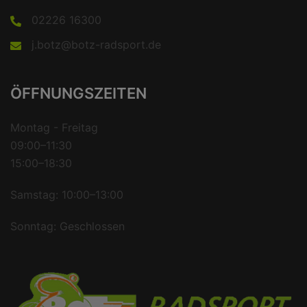
02226 16300
j.botz@botz-radsport.de
ÖFFNUNGSZEITEN
Montag - Freitag
09:00–11:30
15:00–18:30
Samstag: 10:00–13:00
Sonntag: Geschlossen