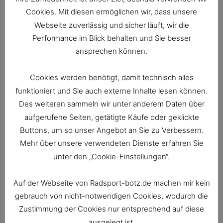
1601 S. California Ave, Palo Alto, CA 94304, USA
Cookies. Mit diesen ermöglichen wir, dass unsere
(„Facebook“) betrieben wird. Die Plugins sind mit
Webseite zuverlässig und sicher läuft, wir die
einem Facebook-Logo oder dem Zusatz „Soziales
Performance im Blick behalten und Sie besser
Plug-in von Facebook“ bzw. „Facebook Social
ansprechen können.
Plugin“ gekennzeichnet. Eine Übersicht über die
Facebook Plugins und deren Aussehen finden Sie
Cookies werden benötigt, damit technisch alles
hier: http://developers.facebook.com/plugins
funktioniert und Sie auch externe Inhalte lesen können.
Des weiteren sammeln wir unter anderem Daten über
Wenn Sie eine Seite unseres Webauftritts aufrufen,
aufgerufene Seiten, getätigte Käufe oder geklickte
die ein solches Plugin enthält, stellt Ihr Browser
Buttons, um so unser Angebot an Sie zu Verbessern.
eine direkte Verbindung zu den Servern von
Mehr über unsere verwendeten Dienste erfahren Sie
Facebook her. Der Inhalt des Plugins wird von
unter den „Cookie-Einstellungen“.
Facebook direkt an Ihren Browser übermittelt und
in die Seite eingebunden. Durch diese Einbindung
Auf der Webseite von Radsport-botz.de machen mir kein
erhält Facebook die Information, dass Ihr Browser
gebrauch von nicht-notwendigen Cookies, wodurch die
die entsprechende Seite unseres Webauftritts
Zustimmung der Cookies nur entsprechend auf diese
aufgerufen hat, auch wenn Sie kein Facebook-
ausgelegt ist.